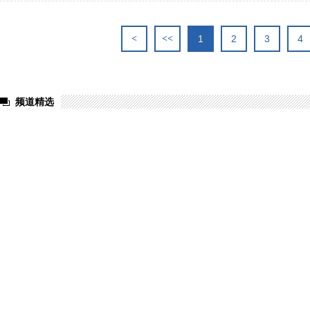
<
<<
1
2
3
4
频道精选