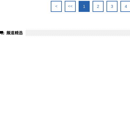
<
<<
1
2
3
4
频道精选