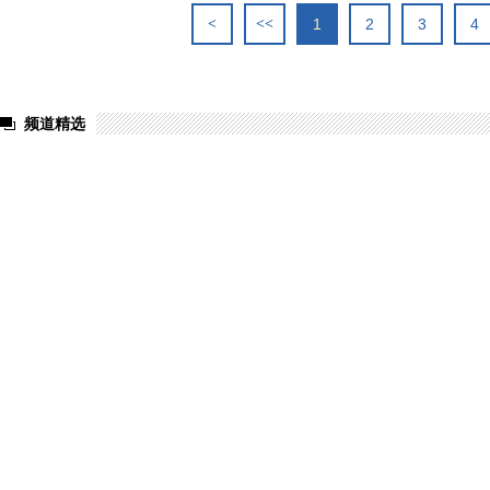
<
<<
1
2
3
4
频道精选