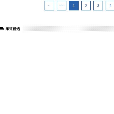
<
<<
1
2
3
4
频道精选