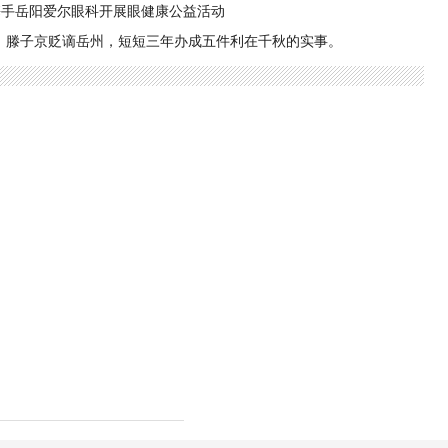
携手岳阳爱尔眼科开展眼健康公益活动
 滕子京贬谪岳州，短短三年办成五件利在千秋的实事。