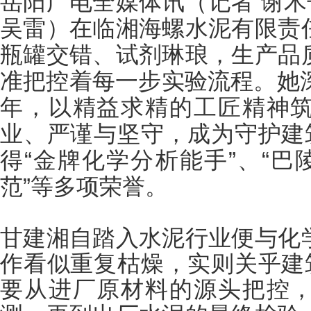
岳阳广电全媒体讯（记者
谢木
吴雷
）
在临湘海螺水泥有限责
瓶罐交错、试剂琳琅，生产品
准把控着每一步实验流程。她
年，以精益求精的工匠精神
业、严谨与坚守，成为守护建筑
得“金牌化学分析能手”、“巴
范”等多项荣誉。
甘建湘自踏入水泥行业便与化
作看似重复枯燥，实则关乎建
要从进厂原材料的源头把控