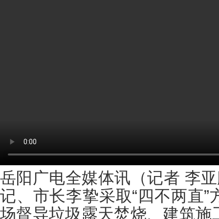
岳阳广电全媒体讯（记者 李亚
记、市长李挚采取“四不两直”
场督导垃圾露天焚烧、建筑施