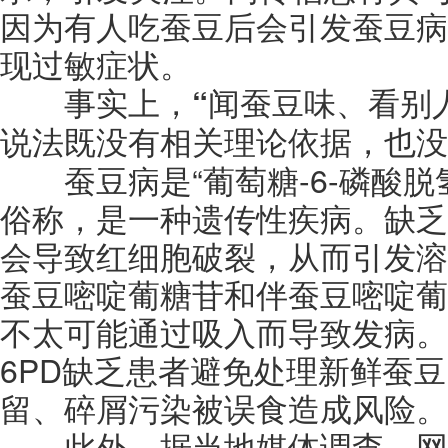
因为有人吃蚕豆后会引发蚕豆病
现过敏症状。
事实上，
“闻蚕豆味、看别
说法既没有相关理论依据，也没
蚕豆病是“葡萄糖-6-磷酸脱氢
俗称，是一种遗传性疾病。缺乏
会导致红细胞破裂，从而引发溶
蚕豆嘧啶葡糖苷和伴蚕豆嘧啶葡
不太可能通过吸入而导致发病。
6PD缺乏患者避免处理新鲜蚕
留、碎屑污染被误食造成风险。
此外，据当地媒体调查，网传