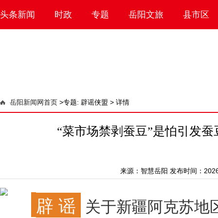
头条新闻
时政
专题
岳阳文旅
县市区
岳阳新闻网首页
>
专题: 辟谣侠盟 >
详情
“菜市场禁剥蚕豆”是怕引发蚕豆病
来源：
智慧岳阳
发布时间：2026-0
辟 谣
关于新疆阿克苏地