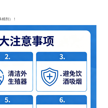
。
杀精剂）！