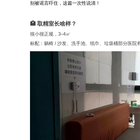
别被谣言吓住，这篇一次性说清！
🏥 取精室长啥样？
很小很正规，3–4㎡
标配：躺椅 / 沙发、洗手池、纸巾、垃圾桶部分医院有