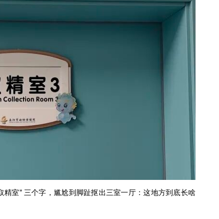
取精室” 三个字，尴尬到脚趾抠出三室一厅：这地方到底长啥