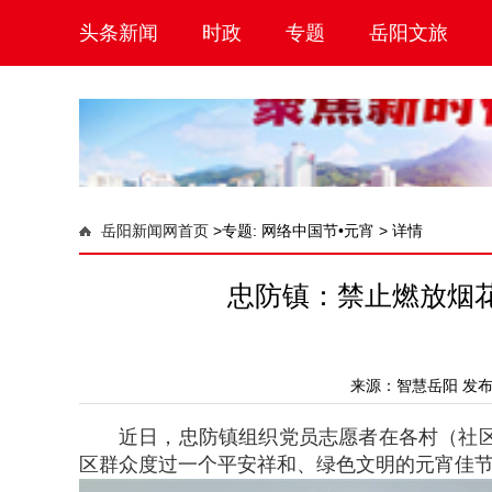
头条新闻
时政
专题
岳阳文旅
岳阳新闻网首页
>
专题: 网络中国节•元宵 >
详情
忠防镇：禁止燃放烟花
来源：
智慧岳阳
发布时
近日，忠防镇组织党员志愿者在各村（社
区群众度过一个平安祥和、绿色文明的元宵佳