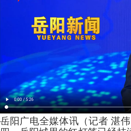
岳阳广电全媒体讯（
记者
湛伟