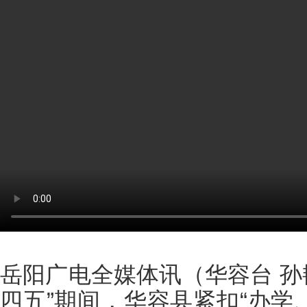
岳阳广电全媒体讯（
华容台 孙
四五”期间，华容县紧扣“办学