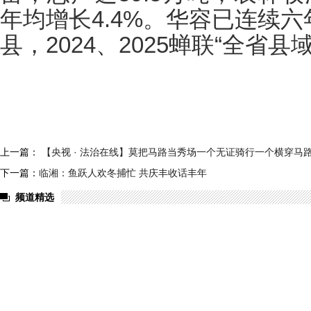
年均增长
4.4%
。华容已连续六
县，
2024
、
2025
蝉联“全省县
上一篇：
【央视 · 法治在线】莫把马路当秀场一个无证骑行一个横穿马
下一篇：
临湘：鱼跃人欢冬捕忙 共庆丰收话丰年
频道精选