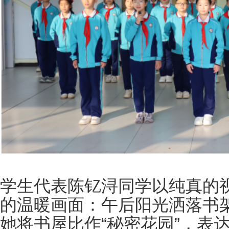
学生代表陈钇浔同学以纯真的
的温暖画面：午后阳光洒落书
她将书屋比作“秘密花园”，表