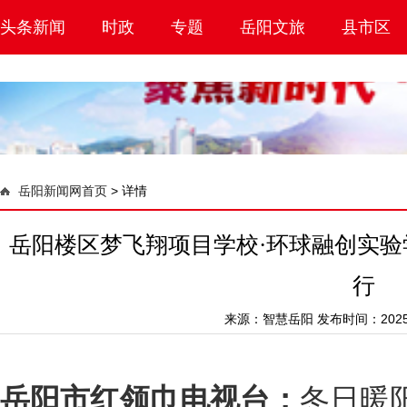
头条新闻
时政
专题
岳阳文旅
县市区
岳阳新闻网首页
>
详情
岳阳楼区梦飞翔项目学校·环球融创实验
行
来源：
智慧岳阳
发布时间：2025-1
岳阳市红领巾电视台：
冬日暖