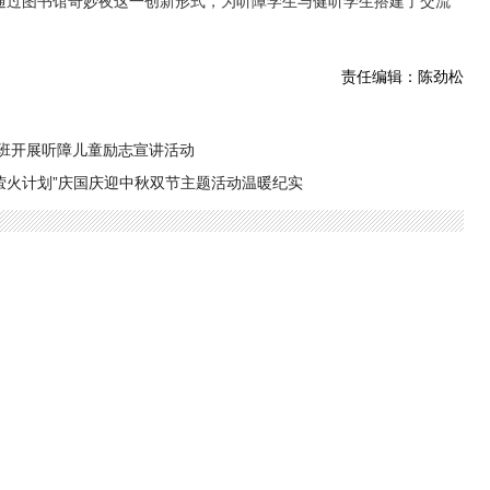
通过图书馆奇妙夜这一创新形式，为听障学生与健听学生搭建了交流
责任编辑：陈劲松
3班开展听障儿童励志宣讲活动
贝·萤火计划”庆国庆迎中秋双节主题活动温暖纪实