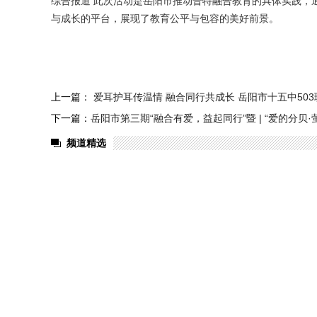
综合报道 此次活动是岳阳市推动普特融合教育的具体实践，
与成长的平台，展现了教育公平与包容的美好前景。
上一篇：
爱耳护耳传温情 融合同行共成长 岳阳市十五中50
下一篇：
岳阳市第三期“融合有爱，益起同行”暨 | “爱的分
频道精选