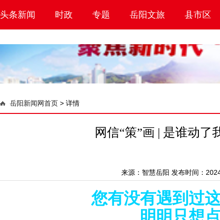
头条新闻
时政
专题
岳阳文旅
县市区
岳阳新闻网首页
>
详情
网信“策”画 | 是谁动
来源：
智慧岳阳
发布时间：2024-1
您有没有遇到过
明明只想