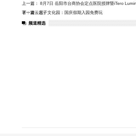
上一篇：
8月7日 岳阳市台商协会定点医院授牌暨iTero Lu
者：凌云志）
下一篇：
屈子文化园：国庆假期入园免费玩
频道精选