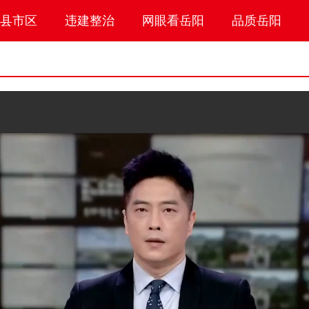
县市区
违建整治
网眼看岳阳
品质岳阳